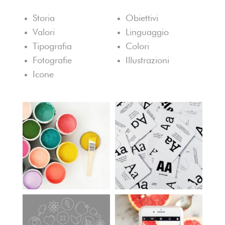
Ca
Storia
Obiettivi
Bl
Valori
Linguaggio
An
Tipografia
Colori
Cur
Fotografie
Illustrazioni
Icone