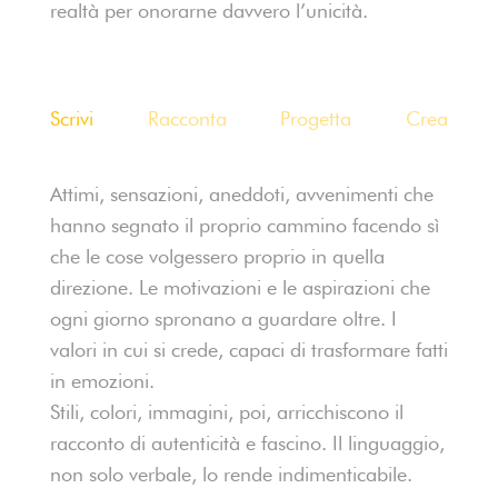
realtà per onorarne davvero l’unicità.
Scrivi
Racconta
Progetta
Crea
Attimi, sensazioni, aneddoti, avvenimenti che
Un me
hanno segnato il proprio cammino facendo sì
vede 
che le cose volgessero proprio in quella
prodot
direzione. Le motivazioni e le aspirazioni che
affida
ogni giorno spronano a guardare oltre. I
broch
valori in cui si crede, capaci di trasformare fatti
comun
in emozioni.
newsl
Stili, colori, immagini, poi, arricchiscono il
sfrut
racconto di autenticità e fascino. Il linguaggio,
non solo verbale, lo rende indimenticabile.
Dép