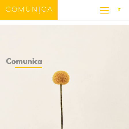
IT
Comunica
DE
EN
ES
FR
Comunica